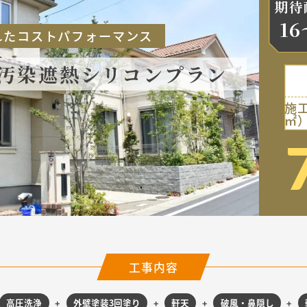
期待
16
優れたコストパフォーマンス
汚染遮熱シリコンプラン
施工
㎡
工事内容
高圧洗浄
外壁塗装3回塗り
軒天
破風・鼻隠し