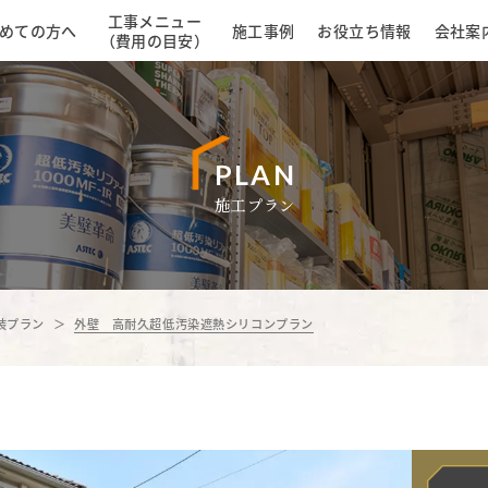
工事メニュー
めての方へ
施工事例
お役立ち情報
会社案
（費用の目安）
PLAN
施工プラン
装プラン
外壁 高耐久超低汚染遮熱シリコンプラン