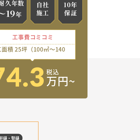
耐久年数
自社
10年
～19
施工
保証
年
工事費コミコミ
面積 25坪（100㎡～140
）
74.3
税込
万円~
軒樋・竪樋