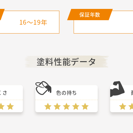
保証年数
16～19年
塗料性能データ
くさ
色の持ち