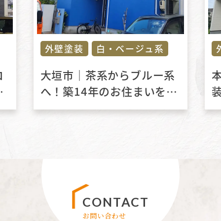
外壁塗装
白・ベージュ系
コ
大垣市｜茶系からブルー系
ト
へ！築14年のお住まいを外
装リフォーム工事で一新！
CONTACT
お問い合わせ