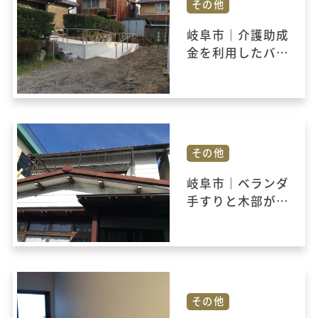
その他
岐阜市｜介護助成
金を利用したバリ
アフリーリフォー
ム。玄関先までの
スロープが完成し
ました！
その他
岐阜市｜ベランダ
手すりと木部が痛
んでいるので見て
ほしいとご相談を
承りました。
その他