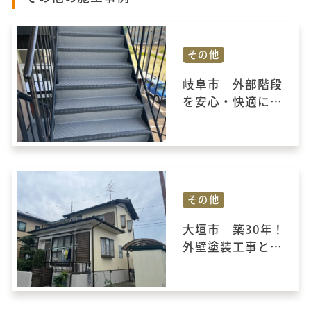
その他
岐阜市｜外部階段
を安心・快適に！
防水工事とタキス
テップ施工のご紹
介
その他
大垣市｜築30年！
外壁塗装工事と併
せて雨樋の架け替
え工事