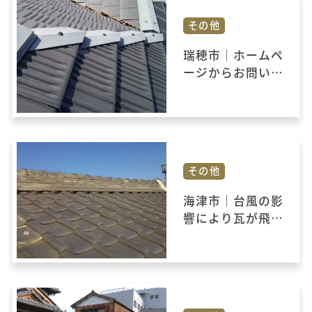
その他
瑞穂市｜ホームペ
ージからお問い合
わせいただくと…
台風被害で棟板金
が飛ばされまし
た。
その他
海津市｜台風の影
響により瓦が飛ば
され雨漏り被害を
うけ、瓦屋根の修
繕工事をされまし
た