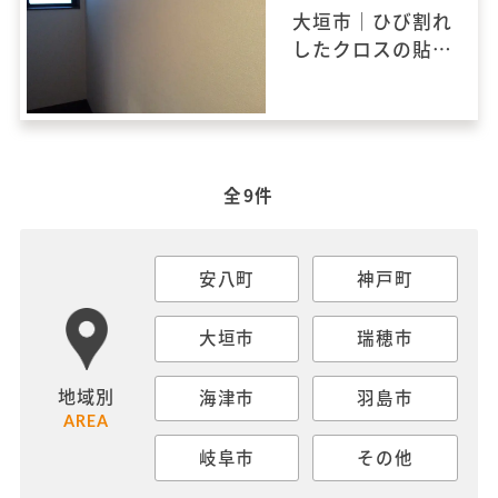
大垣市｜ひび割れ
したクロスの貼り
替えとクリーニン
グ工事をおこない
ました。
全9件
安八町
神戸町
大垣市
瑞穂市
地域別
海津市
羽島市
AREA
岐阜市
その他