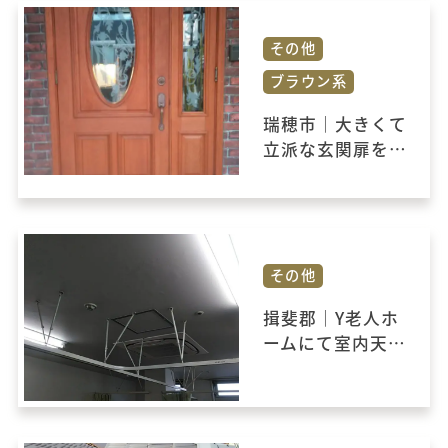
その他
ブラウン系
瑞穂市｜大きくて
立派な玄関扉を塗
装し、外壁・屋根
と共に新築のよう
に蘇りました。
その他
揖斐郡｜Y老人ホ
ームにて室内天井
の洗浄とクリーニ
ングをおこないま
した。