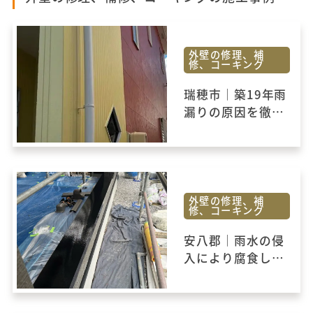
外壁の修理、補
修、コーキング
瑞穂市｜築19年雨
漏りの原因を徹底
補修！
外壁の修理、補
修、コーキング
安八郡｜雨水の侵
入により腐食した
下地と外壁材が復
活しました！