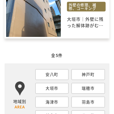
外壁の修理、補
修、コーキング
大垣市｜外壁に残
った解体跡がむき
出しになっていた
ため補修工事をし
ました。
全5件
安八町
神戸町
大垣市
瑞穂市
地域別
海津市
羽島市
AREA