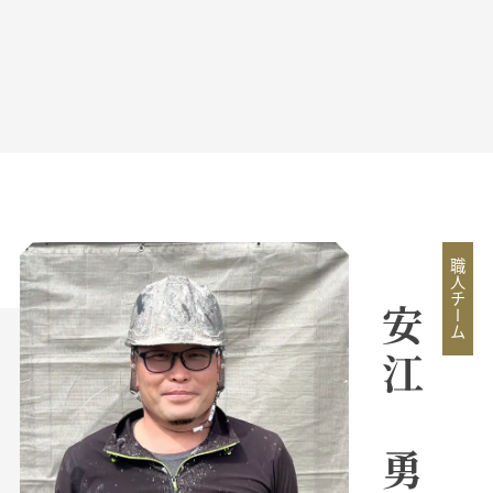
職人チーム
安江 勇貴