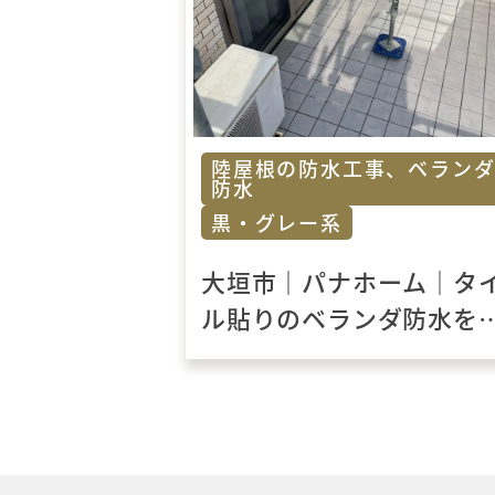
陸屋根の防水工事、ベラン
防水
黒・グレー系
大垣市｜パナホーム｜タ
ル貼りのベランダ防水を
新！安心の防水改修工事