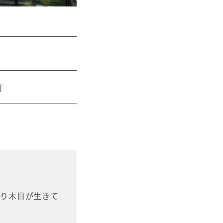
町
。
おり木目が生きて