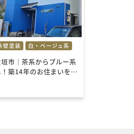
外壁塗装
白・ベージュ系
大垣市｜茶系からブルー系
へ！築14年のお住まいを外
装リフォーム工事で一新！