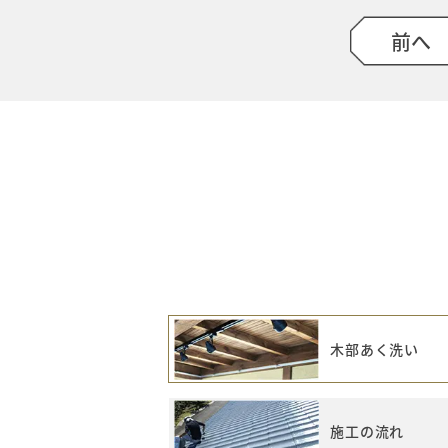
前へ
木部あく洗い
施工の流れ