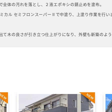
で全体の汚れを落とし、２液エポキシの錆止めを塗布。
ケミカル セミフロンスーパーⅡで中塗り、上塗り作業を行い
出て木の良さが引き立つ仕上がりになり、外壁も新築のよ