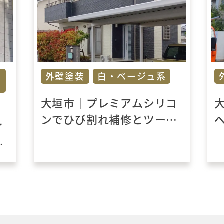
ダ
外壁塗装
白・ベージュ系
大垣市｜プレミアムシリコ
ンでひび割れ補修とツート
イ
ンカラーの塗り替え工事
一