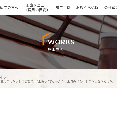
工事メニュー
めての方へ
施工事例
お役立ち情報
会社案
（費用の目安）
WORKS
施工事例
例
塗装がしたいとご要望で、“木洗い”でくっきりと木目の出る仕上がりになりました。