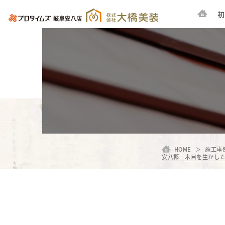
初
HOME
施工事
安八郡｜木目を生かした