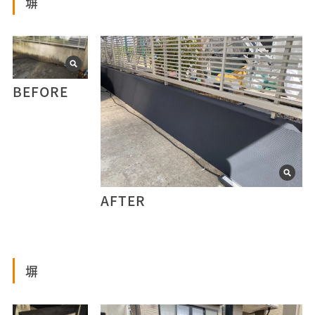
塀
BEFORE
AFTER
塀