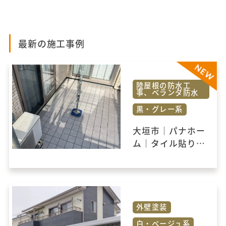
最新の施工事例
陸屋根の防水工
事、ベランダ防水
黒・グレー系
大垣市｜パナホー
ム｜タイル貼りの
ベランダ防水を一
新！安心の防水改
修工事
外壁塗装
白・ベージュ系