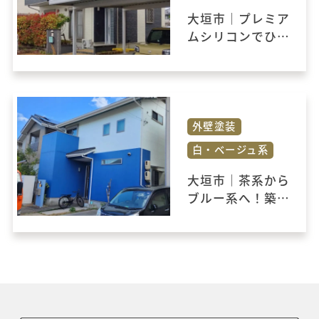
大垣市｜プレミア
ムシリコンでひび
割れ補修とツート
ンカラーの塗り替
え工事
外壁塗装
白・ベージュ系
大垣市｜茶系から
ブルー系へ！築14
年のお住まいを外
装リフォーム工事
で一新！