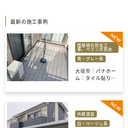
最新の施工事例
陸屋根の防水工
事、ベランダ防水
黒・グレー系
大垣市｜パナホー
ム｜タイル貼りの
ベランダ防水を一
新！安心の防水改
修工事
外壁塗装
白・ベージュ系