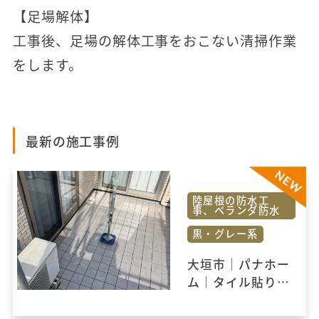
【足場解体】
工事後、足場の解体工事をおこない清掃作業
をします。
最新の施工事例
陸屋根の防水工
事、ベランダ防水
黒・グレー系
大垣市｜パナホー
ム｜タイル貼りの
ベランダ防水を一
新！安心の防水改