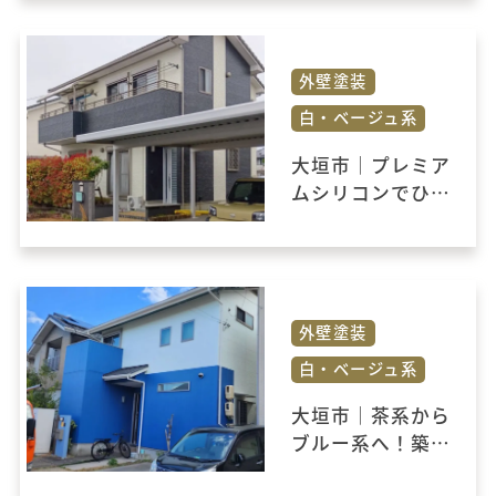
修工事
外壁塗装
白・ベージュ系
大垣市｜プレミア
ムシリコンでひび
割れ補修とツート
ンカラーの塗り替
え工事
外壁塗装
白・ベージュ系
大垣市｜茶系から
ブルー系へ！築14
年のお住まいを外