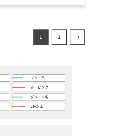
雨漏り。塩ビシート防水工
事を行いました。
1
2
ブルー系
赤・ピンク
グリーン系
2色以上