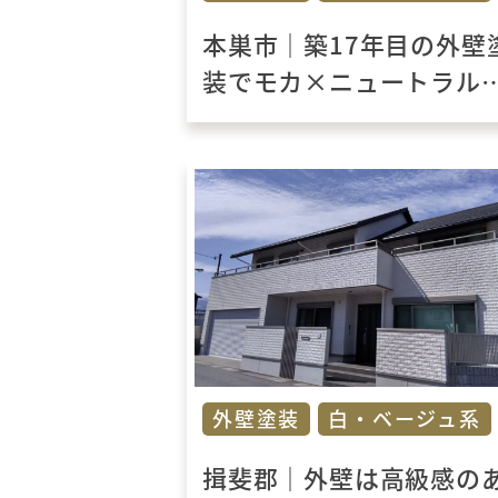
本巣市｜築17年目の外壁
装でモカ×ニュートラル
ワイトの上品リフォーム
外壁塗装
白・ベージュ系
揖斐郡｜外壁は高級感の