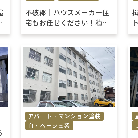
塗
不破郡｜ハウスメーカー住
ホ
宅もお任せください！積水
ハウス築25年 外壁塗装事例
アパート・マンション塗装
白・ベージュ系
あ