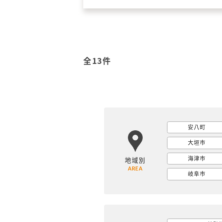
全13件
安八町
大垣市
海津市
地域別
AREA
岐阜市