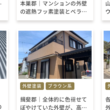
本巣郡｜マンションの外壁
塀
の遮熱フッ素塗装とベラン
リ
ダの防水塗装工事をおこな
いました。【岐阜県瑞穂
市、大垣市、安八町で外壁
塗装 屋根塗装工事なら大
橋美装】
外壁塗装
ブラウン系
揖斐郡｜全体的に色褪せて
の
ぼやけていた外壁が、高耐