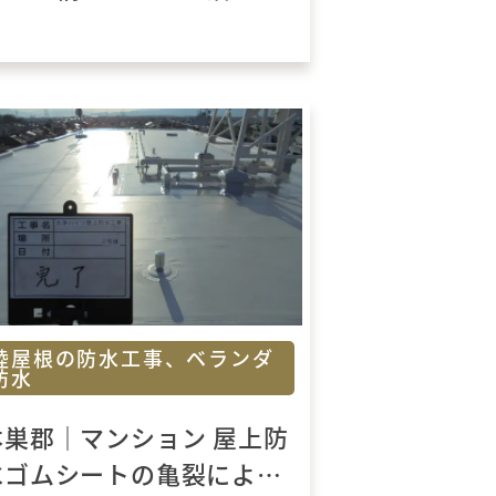
たい！高意匠性デザインサ
イディング保護工法をおこ
ないました
陸屋根の防水工事、ベランダ
防水
本巣郡｜マンション 屋上防
水ゴムシートの亀裂により