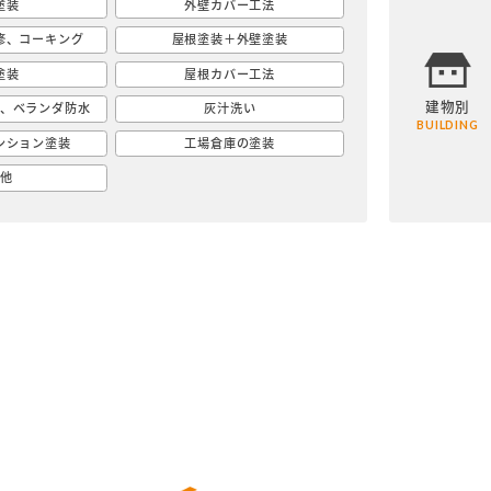
塗装
外壁カバー工法
修、コーキング
屋根塗装＋外壁塗装
塗装
屋根カバー工法
建物別
、ベランダ防水
灰汁洗い
BUILDING
ンション塗装
工場倉庫の塗装
他