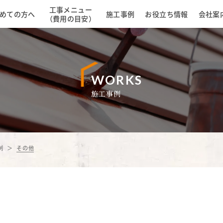
工事メニュー
めての方へ
施工事例
お役立ち情報
会社案
（費用の目安）
WORKS
施工事例
例
その他