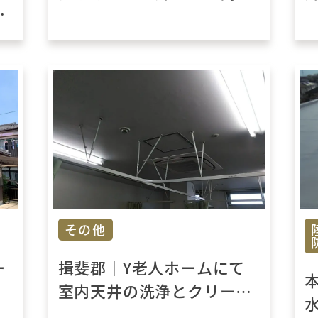
遮
久シリコン塗装による塗替
イ
えで艶を取り戻しました！
その他
ー
揖斐郡｜Y老人ホームにて
室内天井の洗浄とクリーニ
ングをおこないました。