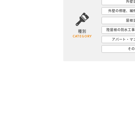
外壁
外壁の修理、補
屋根
陸屋根の防水工事
種別
CATEGORY
アパート・マ
その