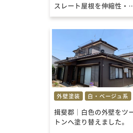
スレート屋根を伸縮性・
熱性・断熱性に優れたハ
ブリッド省エネ塗料“キ・
ル・コ”で塗り替えまし
た。
外壁塗装
白・ベージュ系
揖斐郡｜白色の外壁をツ
トンへ塗り替えました。