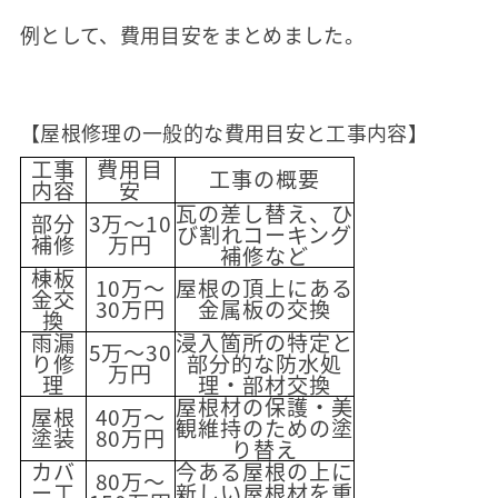
例として、費用目安をまとめました。
【屋根修理の一般的な費用目安と工事内容】
工事
費用目
工事の概要
内容
安
瓦の差し替え、ひ
部分
3万～10
び割れコーキング
補修
万円
補修など
棟板
10万～
屋根の頂上にある
金交
30万円
金属板の交換
換
雨漏
浸入箇所の特定と
5万～30
り修
部分的な防水処
万円
理
理・部材交換
屋根材の保護・美
屋根
40万～
観維持のための塗
塗装
80万円
り替え
カバ
今ある屋根の上に
80万～
ー工
新しい屋根材を重