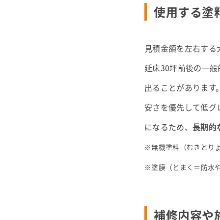
使用する塗
見積金額を左右する
延床30坪前後の一
出ることがあります
安さを優先して低グ
になるため、
長期的
※無機塗料（むきとり
※塗膜（とまく＝防水
補修内容や