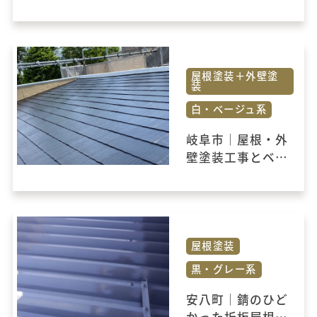
されました。
屋根塗装＋外壁塗
装
白・ベージュ系
岐阜市｜屋根・外
壁塗装工事とベラ
ンダの防水塗装も
おこないました。
屋根塗装
黒・グレー系
安八町｜錆のひど