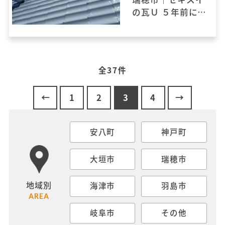
の瓦Ｕ ５年前に塗
装されたのです
が、表面がひどく
劣化していまし
た。強度を上げる
全37件
ため表面強化の下
塗りを入れ、温度
1
2
3
4
差を防ぐため遮熱
塗料で塗装しまし
た。
安八町
神戸町
大垣市
瑞穂市
地域別
海津市
羽島市
AREA
岐阜市
その他