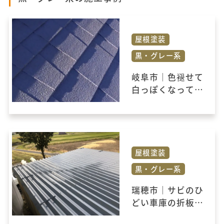
屋根塗装
黒・グレー系
岐阜市｜色褪せて
白っぽくなってい
たアスファルトシ
ングルの屋根が無
機フッソ塗装によ
って耐久性の高い
屋根に仕上がりま
屋根塗装
した。
黒・グレー系
瑞穂市｜サビのひ
どい車庫の折板屋
根を塗装しまし