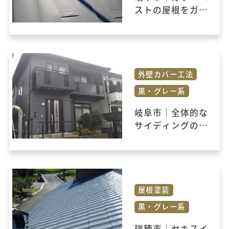
ストの屋根をガル
バリウム鋼板でカ
バー工法いたしま
した。
外壁カバー工法
黒・グレー系
岐阜市｜全体的な
サイディングの貼
り替え工事をおこ
ないました。
屋根塗装
黒・グレー系
瑞穂市｜セキスイ