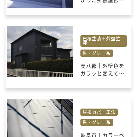
かった折板屋根を
塗装しました。
屋根塗装＋外壁塗
装
黒・グレー系
安八郡｜外壁色を
ガラッと変えて家
のイメージを一新
しました！
屋根カバー工法
黒・グレー系
岐阜市｜カラーベ