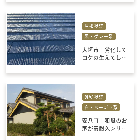
た。
屋根塗装
黒・グレー系
大垣市｜劣化して
コケの生えてしま
ったカラーベスト
屋根を塗装し、耐
久性の高い屋根に
仕上げました。
外壁塗装
白・ベージュ系
安八町｜和風のお
家が高耐久シリコ
ン塗装により蘇り