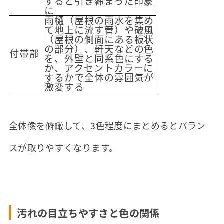
すると引き締まった印象
に
雨樋（屋根の雨水を集め
て地上に流す管）や破風
（屋根の側面にある板状
の部分）、軒天などの色
付帯部
を、外壁と同系色にする
か、アクセントカラーに
するかで全体の雰囲気が
激変する
全体像を俯瞰して、3色程度にまとめるとバラン
スが取りやすくなります。
汚れの目立ちやすさと色の関係